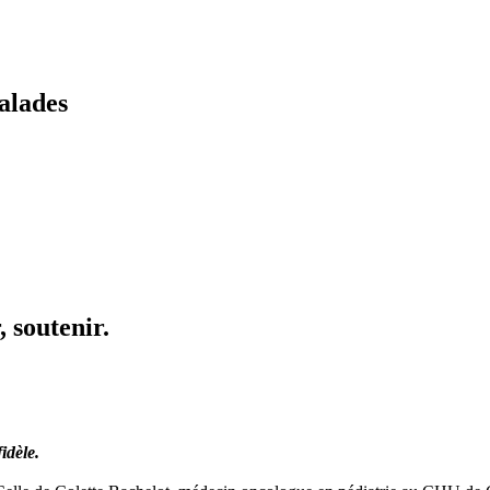
alades
 soutenir.
idèle.