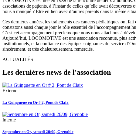
LOCOMOTIVE est née en 1988 de la rencontre de deux ambitions. Cell
associations de patients, à l’instar de celles qu’elle avait découvertes
nous a manqué ? Être en lien avec d’autres parents dans la même situ
Ces dernières années, les traitements des cancers pédiatriques ont fait
constatons aussi chaque jour le rôle essentiel de l’accompagnement hum
C’est cet accompagnement précieux que nous nous attachons à développe
Aujourd’hui, LOCOMOTIVE est une association reconnue, plus active q
institutionnels, et la confiance des équipes soignantes du service d’On
sincèrement, et très chaleureusement, remerciés.
ACTUALITÉS
Les dernières news de l'association
Externe
La Guinguette en Or # 2, Pont de Claix
Interne
Septembre en Or, samedi 26/09, Grenoble