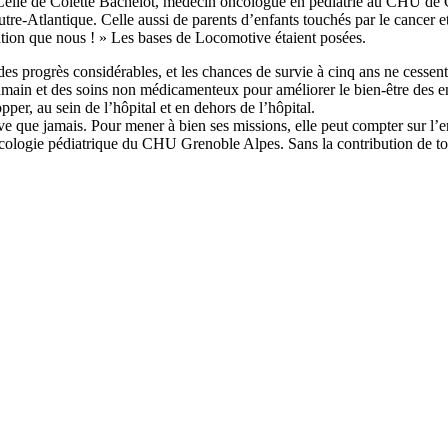
e de Colette Bachelot, médecin oncologue en pédiatrie au CHU de Gre
 outre-Atlantique. Celle aussi de parents d’enfants touchés par le cancer 
ation que nous ! » Les bases de Locomotive étaient posées.
 des progrès considérables, et les chances de survie à cinq ans ne cessen
ain et des soins non médicamenteux pour améliorer le bien-être des enfan
r, au sein de l’hôpital et en dehors de l’hôpital.
ue jamais. Pour mener à bien ses missions, elle peut compter sur l’en
cologie pédiatrique du CHU Grenoble Alpes. Sans la contribution de tous 