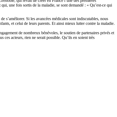
noble, qui rêvait de créer en France l’une des premières
et qui, une fois sortis de la maladie, se sont demandé : « Qu’est-ce qui
t de s’améliorer. Si les avancées médicales sont indiscutables, nous
ts, et celui de leurs parents. Et ainsi mieux lutter contre la maladie.
gagement de nombreux bénévoles, le soutien de partenaires privés et
ces acteurs, rien ne serait possible. Qu’ils en soient très