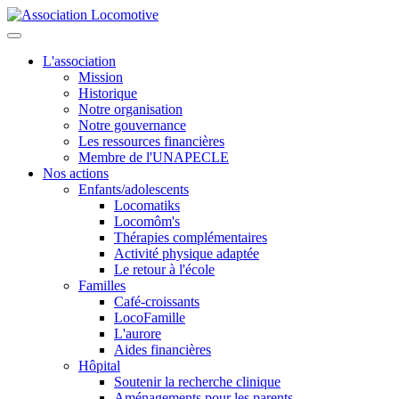
L'association
Mission
Historique
Notre organisation
Notre gouvernance
Les ressources financières
Membre de l'UNAPECLE
Nos actions
Enfants/adolescents
Locomatiks
Locomôm's
Thérapies complémentaires
Activité physique adaptée
Le retour à l'école
Familles
Café-croissants
LocoFamille
L'aurore
Aides financières
Hôpital
Soutenir la recherche clinique
Aménagements pour les parents