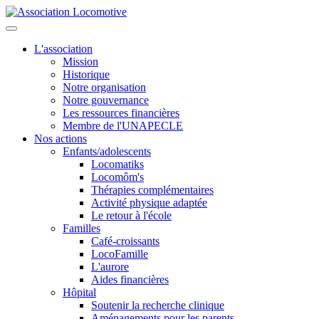
L'association
Mission
Historique
Notre organisation
Notre gouvernance
Les ressources financières
Membre de l'UNAPECLE
Nos actions
Enfants/adolescents
Locomatiks
Locomôm's
Thérapies complémentaires
Activité physique adaptée
Le retour à l'école
Familles
Café-croissants
LocoFamille
L'aurore
Aides financières
Hôpital
Soutenir la recherche clinique
Aménagements pour les parents