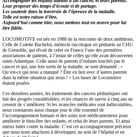
Accompagner les enfants atteints d’un cancer, et leurs parents.
Leur proposer des temps d’écoute et de partage.
Les soutenir dans la traversée de l’épreuve de la maladie.
Telle est notre raison d’être.
Aujourd’hui comme hier, nous mettons tout en œuvre pour lui
être fidèle.
LOCOMOTIVE est née en 1988 de la rencontre de deux ambitions.
Celle de Colette Bachelot, médecin oncologue en pédiatrie au CHU
de Grenoble, qui rêvait de créer en France l’une des premières
associations de patients, à l’instar de celles qu’elle avait découvertes
outre-Atlantique. Celle aussi de parents d’enfants touchés par le
cancer et qui, une fois sortis de la maladie, se sont demandé : «
Qu’est-ce qui nous a manqué ? Être en lien avec d’autres parents
dans la même situation que nous ! » Les bases de Locomotive
étaient posées.
Ces dernières années, les traitements des cancers pédiatriques ont
fait des progrès considérables, et les chances de survie à cinq ans ne
cessent de s’améliorer. Si les avancées médicales sont indiscutables,
nous constatons aussi chaque jour le rôle essentiel de
l’accompagnement humain et des soins non médicamenteux pour
améliorer le bien-être des enfants, et celui de leurs parents. Et ainsi
mieux lutter contre la maladie. C’est cet accompagnement précieux
que nous nous attachons à développer, au sein de l’hôpital et en