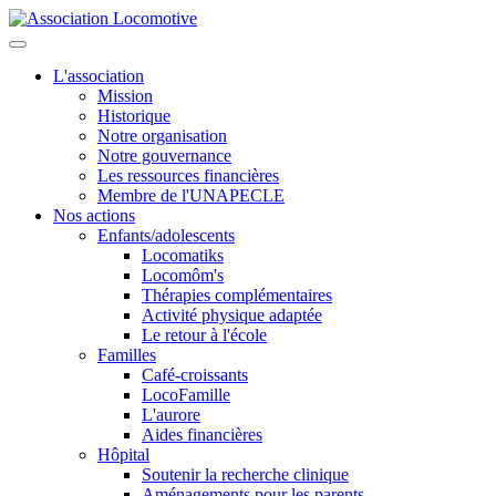
L'association
Mission
Historique
Notre organisation
Notre gouvernance
Les ressources financières
Membre de l'UNAPECLE
Nos actions
Enfants/adolescents
Locomatiks
Locomôm's
Thérapies complémentaires
Activité physique adaptée
Le retour à l'école
Familles
Café-croissants
LocoFamille
L'aurore
Aides financières
Hôpital
Soutenir la recherche clinique
Aménagements pour les parents