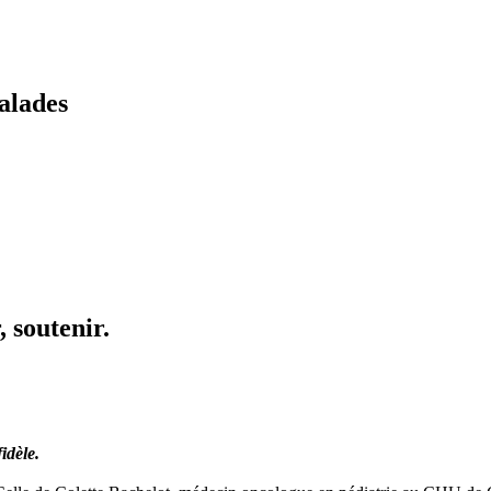
alades
 soutenir.
idèle.