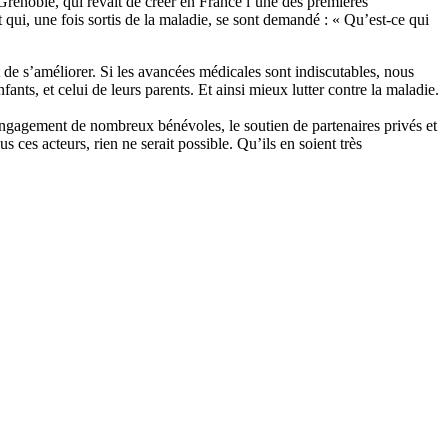
noble, qui rêvait de créer en France l’une des premières
et qui, une fois sortis de la maladie, se sont demandé : « Qu’est-ce qui
t de s’améliorer. Si les avancées médicales sont indiscutables, nous
ts, et celui de leurs parents. Et ainsi mieux lutter contre la maladie.
gagement de nombreux bénévoles, le soutien de partenaires privés et
ces acteurs, rien ne serait possible. Qu’ils en soient très