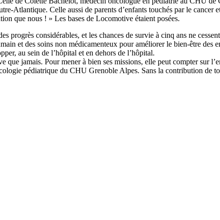
e de Colette Bachelot, médecin oncologue en pédiatrie au CHU de Gre
 outre-Atlantique. Celle aussi de parents d’enfants touchés par le cancer 
ation que nous ! » Les bases de Locomotive étaient posées.
 des progrès considérables, et les chances de survie à cinq ans ne cessen
ain et des soins non médicamenteux pour améliorer le bien-être des enfan
r, au sein de l’hôpital et en dehors de l’hôpital.
ue jamais. Pour mener à bien ses missions, elle peut compter sur l’en
cologie pédiatrique du CHU Grenoble Alpes. Sans la contribution de tous 