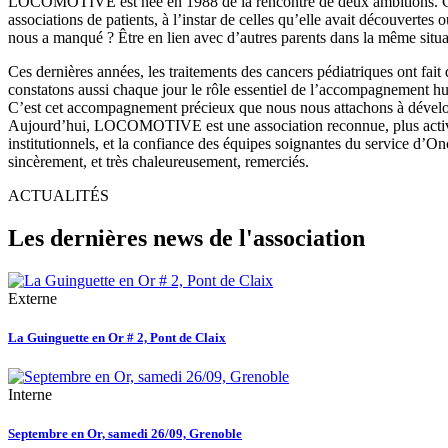
LOCOMOTIVE est née en 1988 de la rencontre de deux ambitions. Cell
associations de patients, à l’instar de celles qu’elle avait découvertes
nous a manqué ? Être en lien avec d’autres parents dans la même situ
Ces dernières années, les traitements des cancers pédiatriques ont fait
constatons aussi chaque jour le rôle essentiel de l’accompagnement hum
C’est cet accompagnement précieux que nous nous attachons à développe
Aujourd’hui, LOCOMOTIVE est une association reconnue, plus active q
institutionnels, et la confiance des équipes soignantes du service d’On
sincèrement, et très chaleureusement, remerciés.
ACTUALITÉS
Les dernières news de l'association
Externe
La Guinguette en Or # 2, Pont de Claix
Interne
Septembre en Or, samedi 26/09, Grenoble