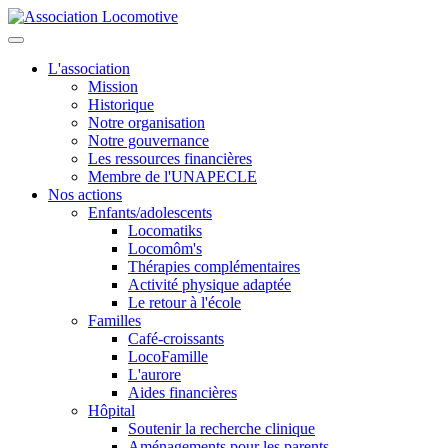
L'association
Mission
Historique
Notre organisation
Notre gouvernance
Les ressources financières
Membre de l'UNAPECLE
Nos actions
Enfants/adolescents
Locomatiks
Locomôm's
Thérapies complémentaires
Activité physique adaptée
Le retour à l'école
Familles
Café-croissants
LocoFamille
L'aurore
Aides financières
Hôpital
Soutenir la recherche clinique
Aménagements pour les parents