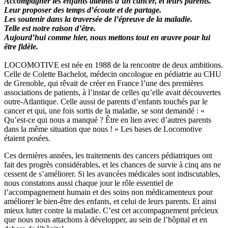
Accompagner les enfants atteints d’un cancer, et leurs parents.
Leur proposer des temps d’écoute et de partage.
Les soutenir dans la traversée de l’épreuve de la maladie.
Telle est notre raison d’être.
Aujourd’hui comme hier, nous mettons tout en œuvre pour lui
être fidèle.
LOCOMOTIVE est née en 1988 de la rencontre de deux ambitions.
Celle de Colette Bachelot, médecin oncologue en pédiatrie au CHU
de Grenoble, qui rêvait de créer en France l’une des premières
associations de patients, à l’instar de celles qu’elle avait découvertes
outre-Atlantique. Celle aussi de parents d’enfants touchés par le
cancer et qui, une fois sortis de la maladie, se sont demandé : «
Qu’est-ce qui nous a manqué ? Être en lien avec d’autres parents
dans la même situation que nous ! » Les bases de Locomotive
étaient posées.
Ces dernières années, les traitements des cancers pédiatriques ont
fait des progrès considérables, et les chances de survie à cinq ans ne
cessent de s’améliorer. Si les avancées médicales sont indiscutables,
nous constatons aussi chaque jour le rôle essentiel de
l’accompagnement humain et des soins non médicamenteux pour
améliorer le bien-être des enfants, et celui de leurs parents. Et ainsi
mieux lutter contre la maladie. C’est cet accompagnement précieux
que nous nous attachons à développer, au sein de l’hôpital et en