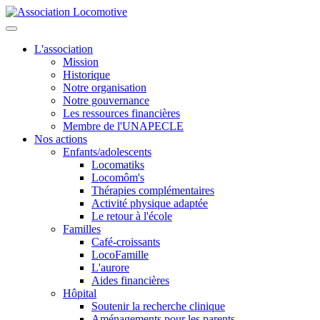
L'association
Mission
Historique
Notre organisation
Notre gouvernance
Les ressources financières
Membre de l'UNAPECLE
Nos actions
Enfants/adolescents
Locomatiks
Locomôm's
Thérapies complémentaires
Activité physique adaptée
Le retour à l'école
Familles
Café-croissants
LocoFamille
L'aurore
Aides financières
Hôpital
Soutenir la recherche clinique
Aménagements pour les parents