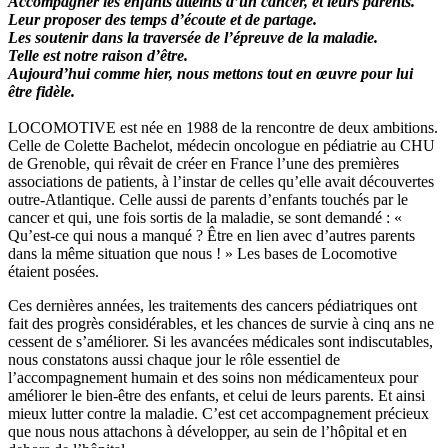
Accompagner les enfants atteints d’un cancer, et leurs parents.
Leur proposer des temps d’écoute et de partage.
Les soutenir dans la traversée de l’épreuve de la maladie.
Telle est notre raison d’être.
Aujourd’hui comme hier, nous mettons tout en œuvre pour lui
être fidèle.
LOCOMOTIVE est née en 1988 de la rencontre de deux ambitions.
Celle de Colette Bachelot, médecin oncologue en pédiatrie au CHU
de Grenoble, qui rêvait de créer en France l’une des premières
associations de patients, à l’instar de celles qu’elle avait découvertes
outre-Atlantique. Celle aussi de parents d’enfants touchés par le
cancer et qui, une fois sortis de la maladie, se sont demandé : «
Qu’est-ce qui nous a manqué ? Être en lien avec d’autres parents
dans la même situation que nous ! » Les bases de Locomotive
étaient posées.
Ces dernières années, les traitements des cancers pédiatriques ont
fait des progrès considérables, et les chances de survie à cinq ans ne
cessent de s’améliorer. Si les avancées médicales sont indiscutables,
nous constatons aussi chaque jour le rôle essentiel de
l’accompagnement humain et des soins non médicamenteux pour
améliorer le bien-être des enfants, et celui de leurs parents. Et ainsi
mieux lutter contre la maladie. C’est cet accompagnement précieux
que nous nous attachons à développer, au sein de l’hôpital et en