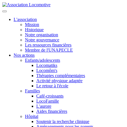
L'association
Mission
Historique
Notre organisation
Notre gouvernance
Les ressources financières
Membre de l'UNAPECLE
Nos actions
Enfants/adolescents
Locomatiks
Locomôm's
Thérapies complémentaires
Activité physique adaptée
Le retour à l'école
Familles
Café-croissants
LocoFamille
L'aurore
Aides financières
Hôpital
Soutenir la recherche clinique
Aménagements pour les parents