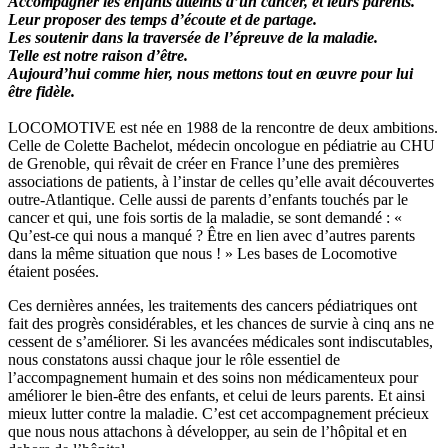
Accompagner les enfants atteints d’un cancer, et leurs parents.
Leur proposer des temps d’écoute et de partage.
Les soutenir dans la traversée de l’épreuve de la maladie.
Telle est notre raison d’être.
Aujourd’hui comme hier, nous mettons tout en œuvre pour lui
être fidèle.
LOCOMOTIVE est née en 1988 de la rencontre de deux ambitions.
Celle de Colette Bachelot, médecin oncologue en pédiatrie au CHU
de Grenoble, qui rêvait de créer en France l’une des premières
associations de patients, à l’instar de celles qu’elle avait découvertes
outre-Atlantique. Celle aussi de parents d’enfants touchés par le
cancer et qui, une fois sortis de la maladie, se sont demandé : «
Qu’est-ce qui nous a manqué ? Être en lien avec d’autres parents
dans la même situation que nous ! » Les bases de Locomotive
étaient posées.
Ces dernières années, les traitements des cancers pédiatriques ont
fait des progrès considérables, et les chances de survie à cinq ans ne
cessent de s’améliorer. Si les avancées médicales sont indiscutables,
nous constatons aussi chaque jour le rôle essentiel de
l’accompagnement humain et des soins non médicamenteux pour
améliorer le bien-être des enfants, et celui de leurs parents. Et ainsi
mieux lutter contre la maladie. C’est cet accompagnement précieux
que nous nous attachons à développer, au sein de l’hôpital et en