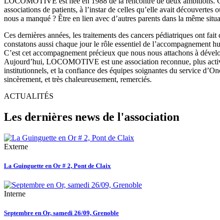
LOCOMOTIVE est née en 1988 de la rencontre de deux ambitions. Cell
associations de patients, à l’instar de celles qu’elle avait découvertes
nous a manqué ? Être en lien avec d’autres parents dans la même situ
Ces dernières années, les traitements des cancers pédiatriques ont fait
constatons aussi chaque jour le rôle essentiel de l’accompagnement hum
C’est cet accompagnement précieux que nous nous attachons à développe
Aujourd’hui, LOCOMOTIVE est une association reconnue, plus active q
institutionnels, et la confiance des équipes soignantes du service d’On
sincèrement, et très chaleureusement, remerciés.
ACTUALITÉS
Les dernières news de l'association
Externe
La Guinguette en Or # 2, Pont de Claix
Interne
Septembre en Or, samedi 26/09, Grenoble