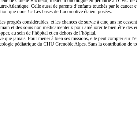
e de Colette Bachelot, médecin oncologue en pédiatrie au CHU de Gre
 outre-Atlantique. Celle aussi de parents d’enfants touchés par le cancer 
ation que nous ! » Les bases de Locomotive étaient posées.
 des progrès considérables, et les chances de survie à cinq ans ne cessen
ain et des soins non médicamenteux pour améliorer le bien-être des enfan
r, au sein de l’hôpital et en dehors de l’hôpital.
ue jamais. Pour mener à bien ses missions, elle peut compter sur l’en
cologie pédiatrique du CHU Grenoble Alpes. Sans la contribution de tous 