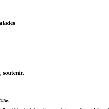
alades
 soutenir.
idèle.