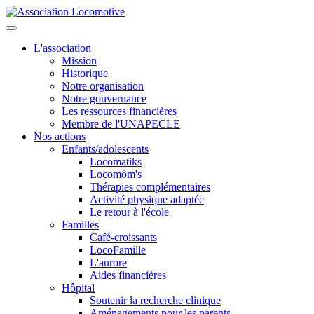
L'association
Mission
Historique
Notre organisation
Notre gouvernance
Les ressources financières
Membre de l'UNAPECLE
Nos actions
Enfants/adolescents
Locomatiks
Locomôm's
Thérapies complémentaires
Activité physique adaptée
Le retour à l'école
Familles
Café-croissants
LocoFamille
L'aurore
Aides financières
Hôpital
Soutenir la recherche clinique
Aménagements pour les parents