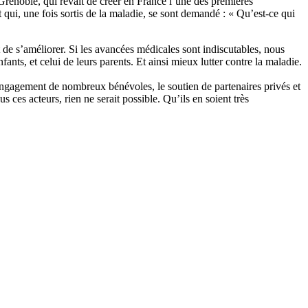
noble, qui rêvait de créer en France l’une des premières
et qui, une fois sortis de la maladie, se sont demandé : « Qu’est-ce qui
t de s’améliorer. Si les avancées médicales sont indiscutables, nous
ts, et celui de leurs parents. Et ainsi mieux lutter contre la maladie.
gagement de nombreux bénévoles, le soutien de partenaires privés et
ces acteurs, rien ne serait possible. Qu’ils en soient très