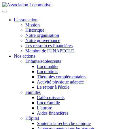
L'association
Mission
Historique
Notre organisation
Notre gouvernance
Les ressources financières
Membre de l'UNAPECLE
Nos actions
Enfants/adolescents
Locomatiks
Locomôm's
Thérapies complémentaires
Activité physique adaptée
Le retour à l'école
Familles
Café-croissants
LocoFamille
L'aurore
Aides financières
Hôpital
Soutenir la recherche clinique
Aménagements pour les parents