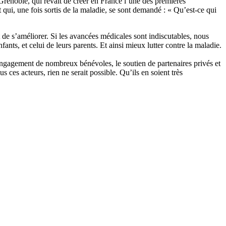
noble, qui rêvait de créer en France l’une des premières
et qui, une fois sortis de la maladie, se sont demandé : « Qu’est-ce qui
t de s’améliorer. Si les avancées médicales sont indiscutables, nous
ts, et celui de leurs parents. Et ainsi mieux lutter contre la maladie.
gagement de nombreux bénévoles, le soutien de partenaires privés et
ces acteurs, rien ne serait possible. Qu’ils en soient très