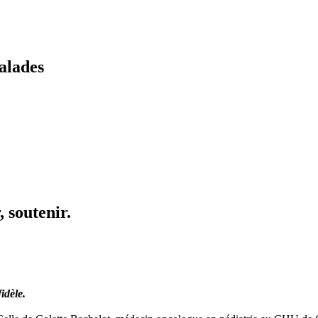
alades
 soutenir.
idèle.