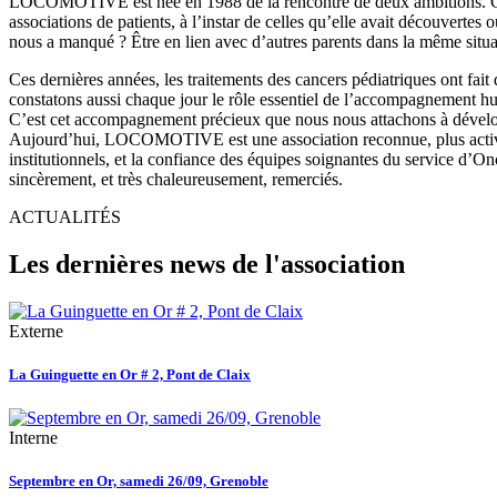
LOCOMOTIVE est née en 1988 de la rencontre de deux ambitions. Cell
associations de patients, à l’instar de celles qu’elle avait découvertes
nous a manqué ? Être en lien avec d’autres parents dans la même situ
Ces dernières années, les traitements des cancers pédiatriques ont fait
constatons aussi chaque jour le rôle essentiel de l’accompagnement hum
C’est cet accompagnement précieux que nous nous attachons à développe
Aujourd’hui, LOCOMOTIVE est une association reconnue, plus active q
institutionnels, et la confiance des équipes soignantes du service d’On
sincèrement, et très chaleureusement, remerciés.
ACTUALITÉS
Les dernières news de l'association
Externe
La Guinguette en Or # 2, Pont de Claix
Interne
Septembre en Or, samedi 26/09, Grenoble