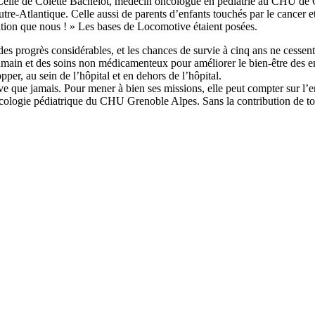
e de Colette Bachelot, médecin oncologue en pédiatrie au CHU de Gre
 outre-Atlantique. Celle aussi de parents d’enfants touchés par le cancer 
ation que nous ! » Les bases de Locomotive étaient posées.
 des progrès considérables, et les chances de survie à cinq ans ne cessen
ain et des soins non médicamenteux pour améliorer le bien-être des enfan
r, au sein de l’hôpital et en dehors de l’hôpital.
ue jamais. Pour mener à bien ses missions, elle peut compter sur l’en
cologie pédiatrique du CHU Grenoble Alpes. Sans la contribution de tous 