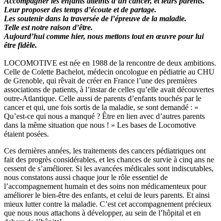
Accompagner les enfants atteints d’un cancer, et leurs parents.
Leur proposer des temps d’écoute et de partage.
Les soutenir dans la traversée de l’épreuve de la maladie.
Telle est notre raison d’être.
Aujourd’hui comme hier, nous mettons tout en œuvre pour lui
être fidèle.
LOCOMOTIVE est née en 1988 de la rencontre de deux ambitions.
Celle de Colette Bachelot, médecin oncologue en pédiatrie au CHU
de Grenoble, qui rêvait de créer en France l’une des premières
associations de patients, à l’instar de celles qu’elle avait découvertes
outre-Atlantique. Celle aussi de parents d’enfants touchés par le
cancer et qui, une fois sortis de la maladie, se sont demandé : «
Qu’est-ce qui nous a manqué ? Être en lien avec d’autres parents
dans la même situation que nous ! » Les bases de Locomotive
étaient posées.
Ces dernières années, les traitements des cancers pédiatriques ont
fait des progrès considérables, et les chances de survie à cinq ans ne
cessent de s’améliorer. Si les avancées médicales sont indiscutables,
nous constatons aussi chaque jour le rôle essentiel de
l’accompagnement humain et des soins non médicamenteux pour
améliorer le bien-être des enfants, et celui de leurs parents. Et ainsi
mieux lutter contre la maladie. C’est cet accompagnement précieux
que nous nous attachons à développer, au sein de l’hôpital et en