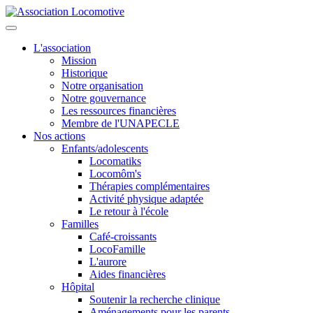
L'association
Mission
Historique
Notre organisation
Notre gouvernance
Les ressources financières
Membre de l'UNAPECLE
Nos actions
Enfants/adolescents
Locomatiks
Locomôm's
Thérapies complémentaires
Activité physique adaptée
Le retour à l'école
Familles
Café-croissants
LocoFamille
L'aurore
Aides financières
Hôpital
Soutenir la recherche clinique
Aménagements pour les parents