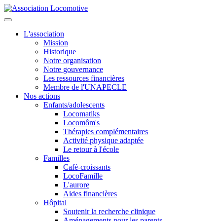
L'association
Mission
Historique
Notre organisation
Notre gouvernance
Les ressources financières
Membre de l'UNAPECLE
Nos actions
Enfants/adolescents
Locomatiks
Locomôm's
Thérapies complémentaires
Activité physique adaptée
Le retour à l'école
Familles
Café-croissants
LocoFamille
L'aurore
Aides financières
Hôpital
Soutenir la recherche clinique
Aménagements pour les parents