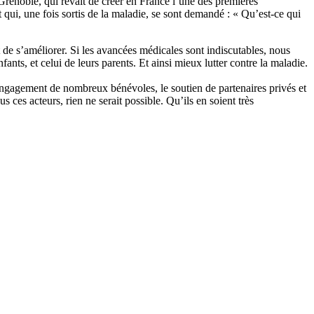
noble, qui rêvait de créer en France l’une des premières
et qui, une fois sortis de la maladie, se sont demandé : « Qu’est-ce qui
t de s’améliorer. Si les avancées médicales sont indiscutables, nous
ts, et celui de leurs parents. Et ainsi mieux lutter contre la maladie.
gagement de nombreux bénévoles, le soutien de partenaires privés et
ces acteurs, rien ne serait possible. Qu’ils en soient très