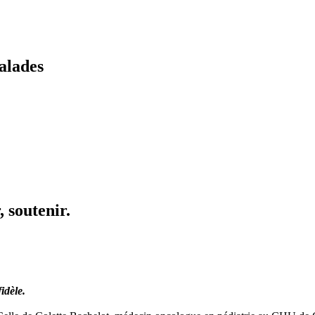
alades
 soutenir.
idèle.