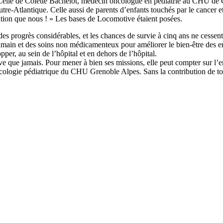
e de Colette Bachelot, médecin oncologue en pédiatrie au CHU de Gre
 outre-Atlantique. Celle aussi de parents d’enfants touchés par le cancer 
ation que nous ! » Les bases de Locomotive étaient posées.
 des progrès considérables, et les chances de survie à cinq ans ne cessen
ain et des soins non médicamenteux pour améliorer le bien-être des enfan
r, au sein de l’hôpital et en dehors de l’hôpital.
ue jamais. Pour mener à bien ses missions, elle peut compter sur l’en
cologie pédiatrique du CHU Grenoble Alpes. Sans la contribution de tous 