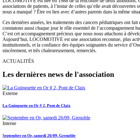
LOCOMOTIVE est née en 1988 de la rencontre de deux ambitions. Cell
associations de patients, à l’instar de celles qu’elle avait découvertes
nous a manqué ? Être en lien avec d’autres parents dans la même situ
Ces dernières années, les traitements des cancers pédiatriques ont fait
constatons aussi chaque jour le rôle essentiel de l’accompagnement hum
C’est cet accompagnement précieux que nous nous attachons à développe
Aujourd’hui, LOCOMOTIVE est une association reconnue, plus active q
institutionnels, et la confiance des équipes soignantes du service d’On
sincèrement, et très chaleureusement, remerciés.
ACTUALITÉS
Les dernières news de l'association
Externe
La Guinguette en Or # 2, Pont de Claix
Interne
Septembre en Or, samedi 26/09, Grenoble