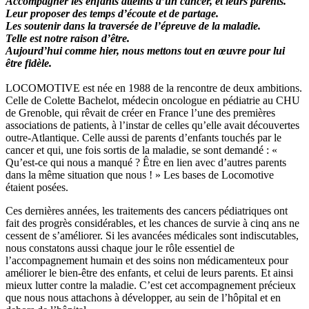
Accompagner les enfants atteints d’un cancer, et leurs parents.
Leur proposer des temps d’écoute et de partage.
Les soutenir dans la traversée de l’épreuve de la maladie.
Telle est notre raison d’être.
Aujourd’hui comme hier, nous mettons tout en œuvre pour lui
être fidèle.
LOCOMOTIVE est née en 1988 de la rencontre de deux ambitions.
Celle de Colette Bachelot, médecin oncologue en pédiatrie au CHU
de Grenoble, qui rêvait de créer en France l’une des premières
associations de patients, à l’instar de celles qu’elle avait découvertes
outre-Atlantique. Celle aussi de parents d’enfants touchés par le
cancer et qui, une fois sortis de la maladie, se sont demandé : «
Qu’est-ce qui nous a manqué ? Être en lien avec d’autres parents
dans la même situation que nous ! » Les bases de Locomotive
étaient posées.
Ces dernières années, les traitements des cancers pédiatriques ont
fait des progrès considérables, et les chances de survie à cinq ans ne
cessent de s’améliorer. Si les avancées médicales sont indiscutables,
nous constatons aussi chaque jour le rôle essentiel de
l’accompagnement humain et des soins non médicamenteux pour
améliorer le bien-être des enfants, et celui de leurs parents. Et ainsi
mieux lutter contre la maladie. C’est cet accompagnement précieux
que nous nous attachons à développer, au sein de l’hôpital et en