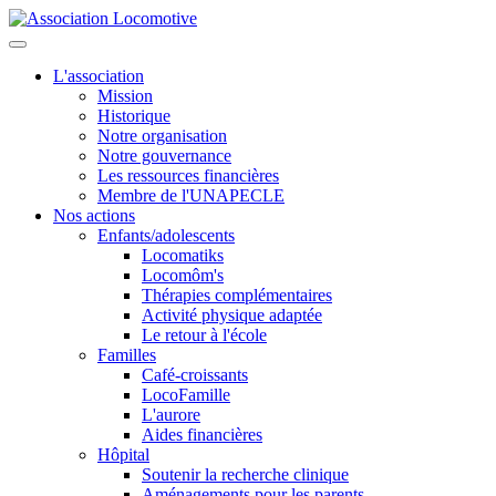
L'association
Mission
Historique
Notre organisation
Notre gouvernance
Les ressources financières
Membre de l'UNAPECLE
Nos actions
Enfants/adolescents
Locomatiks
Locomôm's
Thérapies complémentaires
Activité physique adaptée
Le retour à l'école
Familles
Café-croissants
LocoFamille
L'aurore
Aides financières
Hôpital
Soutenir la recherche clinique
Aménagements pour les parents