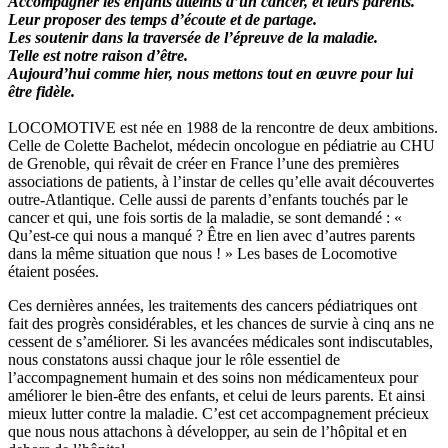
Accompagner les enfants atteints d’un cancer, et leurs parents.
Leur proposer des temps d’écoute et de partage.
Les soutenir dans la traversée de l’épreuve de la maladie.
Telle est notre raison d’être.
Aujourd’hui comme hier, nous mettons tout en œuvre pour lui
être fidèle.
LOCOMOTIVE est née en 1988 de la rencontre de deux ambitions.
Celle de Colette Bachelot, médecin oncologue en pédiatrie au CHU
de Grenoble, qui rêvait de créer en France l’une des premières
associations de patients, à l’instar de celles qu’elle avait découvertes
outre-Atlantique. Celle aussi de parents d’enfants touchés par le
cancer et qui, une fois sortis de la maladie, se sont demandé : «
Qu’est-ce qui nous a manqué ? Être en lien avec d’autres parents
dans la même situation que nous ! » Les bases de Locomotive
étaient posées.
Ces dernières années, les traitements des cancers pédiatriques ont
fait des progrès considérables, et les chances de survie à cinq ans ne
cessent de s’améliorer. Si les avancées médicales sont indiscutables,
nous constatons aussi chaque jour le rôle essentiel de
l’accompagnement humain et des soins non médicamenteux pour
améliorer le bien-être des enfants, et celui de leurs parents. Et ainsi
mieux lutter contre la maladie. C’est cet accompagnement précieux
que nous nous attachons à développer, au sein de l’hôpital et en