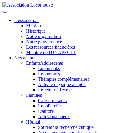
L'association
Mission
Historique
Notre organisation
Notre gouvernance
Les ressources financières
Membre de l'UNAPECLE
Nos actions
Enfants/adolescents
Locomatiks
Locomôm's
Thérapies complémentaires
Activité physique adaptée
Le retour à l'école
Familles
Café-croissants
LocoFamille
L'aurore
Aides financières
Hôpital
Soutenir la recherche clinique
Aménagements pour les parents