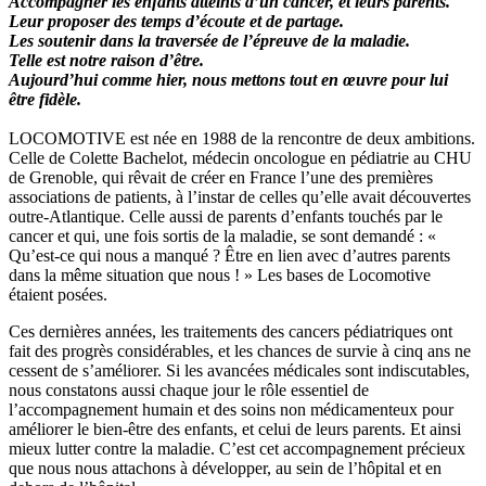
Accompagner les enfants atteints d’un cancer, et leurs parents.
Leur proposer des temps d’écoute et de partage.
Les soutenir dans la traversée de l’épreuve de la maladie.
Telle est notre raison d’être.
Aujourd’hui comme hier, nous mettons tout en œuvre pour lui
être fidèle.
LOCOMOTIVE est née en 1988 de la rencontre de deux ambitions.
Celle de Colette Bachelot, médecin oncologue en pédiatrie au CHU
de Grenoble, qui rêvait de créer en France l’une des premières
associations de patients, à l’instar de celles qu’elle avait découvertes
outre-Atlantique. Celle aussi de parents d’enfants touchés par le
cancer et qui, une fois sortis de la maladie, se sont demandé : «
Qu’est-ce qui nous a manqué ? Être en lien avec d’autres parents
dans la même situation que nous ! » Les bases de Locomotive
étaient posées.
Ces dernières années, les traitements des cancers pédiatriques ont
fait des progrès considérables, et les chances de survie à cinq ans ne
cessent de s’améliorer. Si les avancées médicales sont indiscutables,
nous constatons aussi chaque jour le rôle essentiel de
l’accompagnement humain et des soins non médicamenteux pour
améliorer le bien-être des enfants, et celui de leurs parents. Et ainsi
mieux lutter contre la maladie. C’est cet accompagnement précieux
que nous nous attachons à développer, au sein de l’hôpital et en