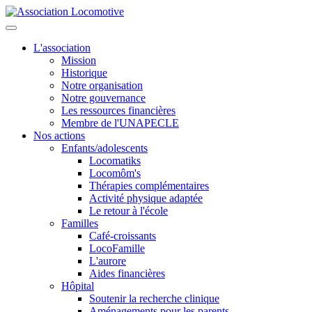
L'association
Mission
Historique
Notre organisation
Notre gouvernance
Les ressources financières
Membre de l'UNAPECLE
Nos actions
Enfants/adolescents
Locomatiks
Locomôm's
Thérapies complémentaires
Activité physique adaptée
Le retour à l'école
Familles
Café-croissants
LocoFamille
L'aurore
Aides financières
Hôpital
Soutenir la recherche clinique
Aménagements pour les parents