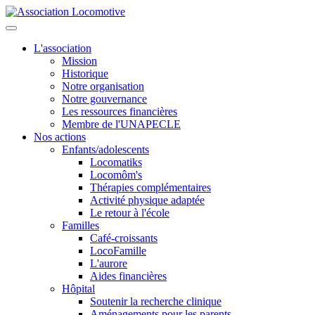
L'association
Mission
Historique
Notre organisation
Notre gouvernance
Les ressources financières
Membre de l'UNAPECLE
Nos actions
Enfants/adolescents
Locomatiks
Locomôm's
Thérapies complémentaires
Activité physique adaptée
Le retour à l'école
Familles
Café-croissants
LocoFamille
L'aurore
Aides financières
Hôpital
Soutenir la recherche clinique
Aménagements pour les parents