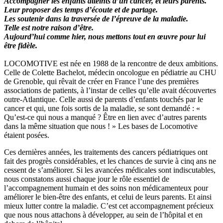
Accompagner les enfants atteints d’un cancer, et leurs parents.
Leur proposer des temps d’écoute et de partage.
Les soutenir dans la traversée de l’épreuve de la maladie.
Telle est notre raison d’être.
Aujourd’hui comme hier, nous mettons tout en œuvre pour lui
être fidèle.
LOCOMOTIVE est née en 1988 de la rencontre de deux ambitions.
Celle de Colette Bachelot, médecin oncologue en pédiatrie au CHU
de Grenoble, qui rêvait de créer en France l’une des premières
associations de patients, à l’instar de celles qu’elle avait découvertes
outre-Atlantique. Celle aussi de parents d’enfants touchés par le
cancer et qui, une fois sortis de la maladie, se sont demandé : «
Qu’est-ce qui nous a manqué ? Être en lien avec d’autres parents
dans la même situation que nous ! » Les bases de Locomotive
étaient posées.
Ces dernières années, les traitements des cancers pédiatriques ont
fait des progrès considérables, et les chances de survie à cinq ans ne
cessent de s’améliorer. Si les avancées médicales sont indiscutables,
nous constatons aussi chaque jour le rôle essentiel de
l’accompagnement humain et des soins non médicamenteux pour
améliorer le bien-être des enfants, et celui de leurs parents. Et ainsi
mieux lutter contre la maladie. C’est cet accompagnement précieux
que nous nous attachons à développer, au sein de l’hôpital et en