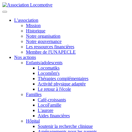
L'association
Mission
Historique
Notre organisation
Notre gouvernance
Les ressources financières
Membre de l'UNAPECLE
Nos actions
Enfants/adolescents
Locomatiks
Locomôm's
Thérapies complémentaires
Activité physique adaptée
Le retour à l'école
Familles
Café-croissants
LocoFamille
L'aurore
Aides financières
Hôpital
Soutenir la recherche clinique
Aménagements pour les parents