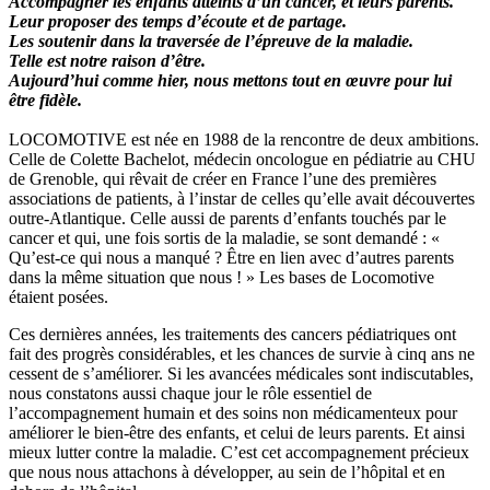
Accompagner les enfants atteints d’un cancer, et leurs parents.
Leur proposer des temps d’écoute et de partage.
Les soutenir dans la traversée de l’épreuve de la maladie.
Telle est notre raison d’être.
Aujourd’hui comme hier, nous mettons tout en œuvre pour lui
être fidèle.
LOCOMOTIVE est née en 1988 de la rencontre de deux ambitions.
Celle de Colette Bachelot, médecin oncologue en pédiatrie au CHU
de Grenoble, qui rêvait de créer en France l’une des premières
associations de patients, à l’instar de celles qu’elle avait découvertes
outre-Atlantique. Celle aussi de parents d’enfants touchés par le
cancer et qui, une fois sortis de la maladie, se sont demandé : «
Qu’est-ce qui nous a manqué ? Être en lien avec d’autres parents
dans la même situation que nous ! » Les bases de Locomotive
étaient posées.
Ces dernières années, les traitements des cancers pédiatriques ont
fait des progrès considérables, et les chances de survie à cinq ans ne
cessent de s’améliorer. Si les avancées médicales sont indiscutables,
nous constatons aussi chaque jour le rôle essentiel de
l’accompagnement humain et des soins non médicamenteux pour
améliorer le bien-être des enfants, et celui de leurs parents. Et ainsi
mieux lutter contre la maladie. C’est cet accompagnement précieux
que nous nous attachons à développer, au sein de l’hôpital et en