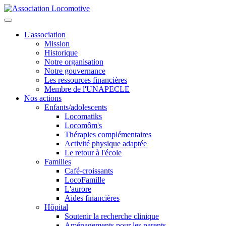
L'association
Mission
Historique
Notre organisation
Notre gouvernance
Les ressources financières
Membre de l'UNAPECLE
Nos actions
Enfants/adolescents
Locomatiks
Locomôm's
Thérapies complémentaires
Activité physique adaptée
Le retour à l'école
Familles
Café-croissants
LocoFamille
L'aurore
Aides financières
Hôpital
Soutenir la recherche clinique
Aménagements pour les parents