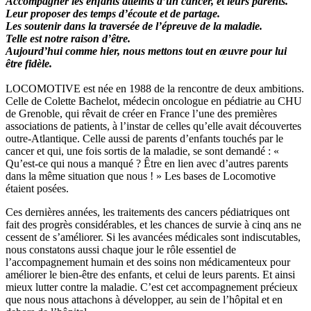
Accompagner les enfants atteints d’un cancer, et leurs parents.
Leur proposer des temps d’écoute et de partage.
Les soutenir dans la traversée de l’épreuve de la maladie.
Telle est notre raison d’être.
Aujourd’hui comme hier, nous mettons tout en œuvre pour lui
être fidèle.
LOCOMOTIVE est née en 1988 de la rencontre de deux ambitions.
Celle de Colette Bachelot, médecin oncologue en pédiatrie au CHU
de Grenoble, qui rêvait de créer en France l’une des premières
associations de patients, à l’instar de celles qu’elle avait découvertes
outre-Atlantique. Celle aussi de parents d’enfants touchés par le
cancer et qui, une fois sortis de la maladie, se sont demandé : «
Qu’est-ce qui nous a manqué ? Être en lien avec d’autres parents
dans la même situation que nous ! » Les bases de Locomotive
étaient posées.
Ces dernières années, les traitements des cancers pédiatriques ont
fait des progrès considérables, et les chances de survie à cinq ans ne
cessent de s’améliorer. Si les avancées médicales sont indiscutables,
nous constatons aussi chaque jour le rôle essentiel de
l’accompagnement humain et des soins non médicamenteux pour
améliorer le bien-être des enfants, et celui de leurs parents. Et ainsi
mieux lutter contre la maladie. C’est cet accompagnement précieux
que nous nous attachons à développer, au sein de l’hôpital et en