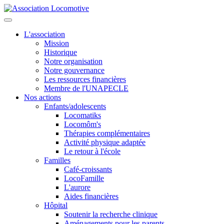
L'association
Mission
Historique
Notre organisation
Notre gouvernance
Les ressources financières
Membre de l'UNAPECLE
Nos actions
Enfants/adolescents
Locomatiks
Locomôm's
Thérapies complémentaires
Activité physique adaptée
Le retour à l'école
Familles
Café-croissants
LocoFamille
L'aurore
Aides financières
Hôpital
Soutenir la recherche clinique
Aménagements pour les parents