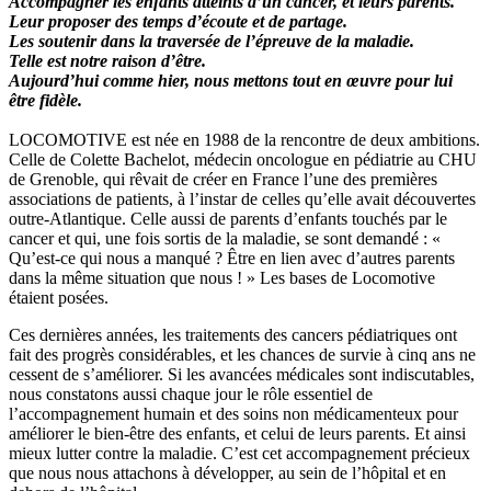
Accompagner les enfants atteints d’un cancer, et leurs parents.
Leur proposer des temps d’écoute et de partage.
Les soutenir dans la traversée de l’épreuve de la maladie.
Telle est notre raison d’être.
Aujourd’hui comme hier, nous mettons tout en œuvre pour lui
être fidèle.
LOCOMOTIVE est née en 1988 de la rencontre de deux ambitions.
Celle de Colette Bachelot, médecin oncologue en pédiatrie au CHU
de Grenoble, qui rêvait de créer en France l’une des premières
associations de patients, à l’instar de celles qu’elle avait découvertes
outre-Atlantique. Celle aussi de parents d’enfants touchés par le
cancer et qui, une fois sortis de la maladie, se sont demandé : «
Qu’est-ce qui nous a manqué ? Être en lien avec d’autres parents
dans la même situation que nous ! » Les bases de Locomotive
étaient posées.
Ces dernières années, les traitements des cancers pédiatriques ont
fait des progrès considérables, et les chances de survie à cinq ans ne
cessent de s’améliorer. Si les avancées médicales sont indiscutables,
nous constatons aussi chaque jour le rôle essentiel de
l’accompagnement humain et des soins non médicamenteux pour
améliorer le bien-être des enfants, et celui de leurs parents. Et ainsi
mieux lutter contre la maladie. C’est cet accompagnement précieux
que nous nous attachons à développer, au sein de l’hôpital et en