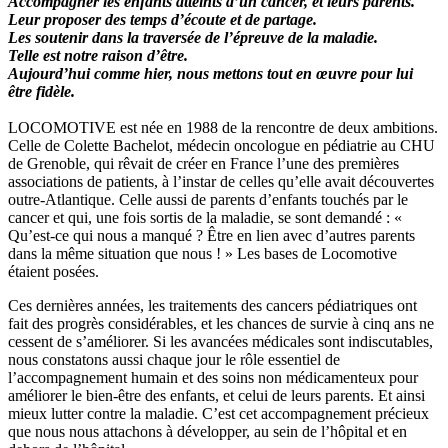
Accompagner les enfants atteints d’un cancer, et leurs parents.
Leur proposer des temps d’écoute et de partage.
Les soutenir dans la traversée de l’épreuve de la maladie.
Telle est notre raison d’être.
Aujourd’hui comme hier, nous mettons tout en œuvre pour lui
être fidèle.
LOCOMOTIVE est née en 1988 de la rencontre de deux ambitions.
Celle de Colette Bachelot, médecin oncologue en pédiatrie au CHU
de Grenoble, qui rêvait de créer en France l’une des premières
associations de patients, à l’instar de celles qu’elle avait découvertes
outre-Atlantique. Celle aussi de parents d’enfants touchés par le
cancer et qui, une fois sortis de la maladie, se sont demandé : «
Qu’est-ce qui nous a manqué ? Être en lien avec d’autres parents
dans la même situation que nous ! » Les bases de Locomotive
étaient posées.
Ces dernières années, les traitements des cancers pédiatriques ont
fait des progrès considérables, et les chances de survie à cinq ans ne
cessent de s’améliorer. Si les avancées médicales sont indiscutables,
nous constatons aussi chaque jour le rôle essentiel de
l’accompagnement humain et des soins non médicamenteux pour
améliorer le bien-être des enfants, et celui de leurs parents. Et ainsi
mieux lutter contre la maladie. C’est cet accompagnement précieux
que nous nous attachons à développer, au sein de l’hôpital et en