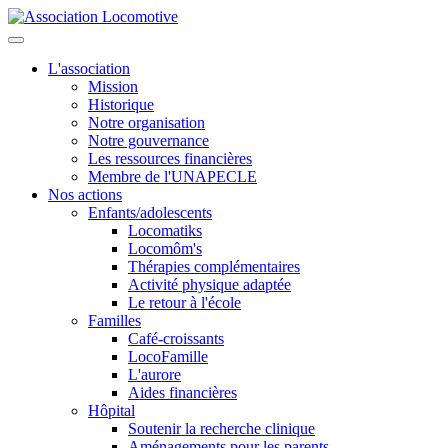
L'association
Mission
Historique
Notre organisation
Notre gouvernance
Les ressources financières
Membre de l'UNAPECLE
Nos actions
Enfants/adolescents
Locomatiks
Locomôm's
Thérapies complémentaires
Activité physique adaptée
Le retour à l'école
Familles
Café-croissants
LocoFamille
L'aurore
Aides financières
Hôpital
Soutenir la recherche clinique
Aménagements pour les parents