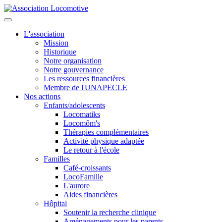
L'association
Mission
Historique
Notre organisation
Notre gouvernance
Les ressources financières
Membre de l'UNAPECLE
Nos actions
Enfants/adolescents
Locomatiks
Locomôm's
Thérapies complémentaires
Activité physique adaptée
Le retour à l'école
Familles
Café-croissants
LocoFamille
L'aurore
Aides financières
Hôpital
Soutenir la recherche clinique
Aménagements pour les parents