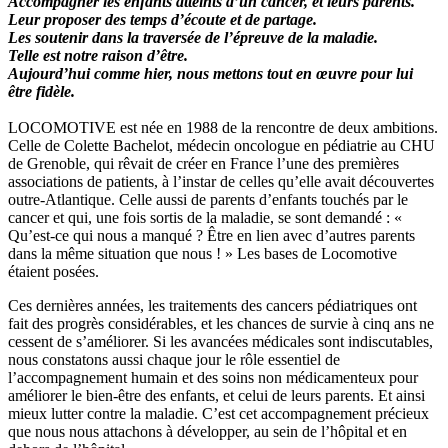
Accompagner les enfants atteints d’un cancer, et leurs parents.
Leur proposer des temps d’écoute et de partage.
Les soutenir dans la traversée de l’épreuve de la maladie.
Telle est notre raison d’être.
Aujourd’hui comme hier, nous mettons tout en œuvre pour lui
être fidèle.
LOCOMOTIVE est née en 1988 de la rencontre de deux ambitions.
Celle de Colette Bachelot, médecin oncologue en pédiatrie au CHU
de Grenoble, qui rêvait de créer en France l’une des premières
associations de patients, à l’instar de celles qu’elle avait découvertes
outre-Atlantique. Celle aussi de parents d’enfants touchés par le
cancer et qui, une fois sortis de la maladie, se sont demandé : «
Qu’est-ce qui nous a manqué ? Être en lien avec d’autres parents
dans la même situation que nous ! » Les bases de Locomotive
étaient posées.
Ces dernières années, les traitements des cancers pédiatriques ont
fait des progrès considérables, et les chances de survie à cinq ans ne
cessent de s’améliorer. Si les avancées médicales sont indiscutables,
nous constatons aussi chaque jour le rôle essentiel de
l’accompagnement humain et des soins non médicamenteux pour
améliorer le bien-être des enfants, et celui de leurs parents. Et ainsi
mieux lutter contre la maladie. C’est cet accompagnement précieux
que nous nous attachons à développer, au sein de l’hôpital et en