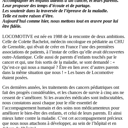
Accompagner les enfants atteints d’un cancer, et leurs parents.
Leur proposer des temps d’écoute et de partage.
Les soutenir dans la traversée de l’épreuve de la maladie.
Telle est notre raison d’être.
Aujourd’hui comme hier, nous mettons tout en œuvre pour lui
être fidèle.
LOCOMOTIVE est née en 1988 de la rencontre de deux ambitions.
Celle de Colette Bachelot, médecin oncologue en pédiatrie au CHU
de Grenoble, qui rêvait de créer en France l’une des premières
associations de patients, à l’instar de celles qu’elle avait découvertes
outre-Atlantique. Celle aussi de parents d’enfants touchés par le
cancer et qui, une fois sortis de la maladie, se sont demandé : «
Qu’est-ce qui nous a manqué ? Être en lien avec d’autres parents
dans la même situation que nous ! » Les bases de Locomotive
étaient posées.
Ces dernières années, les traitements des cancers pédiatriques ont
fait des progrès considérables, et les chances de survie à cinq ans ne
cessent de s’améliorer. Si les avancées médicales sont indiscutables,
nous constatons aussi chaque jour le rôle essentiel de
l’accompagnement humain et des soins non médicamenteux pour
améliorer le bien-être des enfants, et celui de leurs parents. Et ainsi
mieux lutter contre la maladie. C’est cet accompagnement précieux
que nous nous attachons à développer, au sein de l’hôpital et en