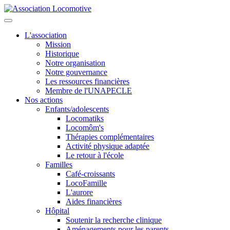
L'association
Mission
Historique
Notre organisation
Notre gouvernance
Les ressources financières
Membre de l'UNAPECLE
Nos actions
Enfants/adolescents
Locomatiks
Locomôm's
Thérapies complémentaires
Activité physique adaptée
Le retour à l'école
Familles
Café-croissants
LocoFamille
L'aurore
Aides financières
Hôpital
Soutenir la recherche clinique
Aménagements pour les parents