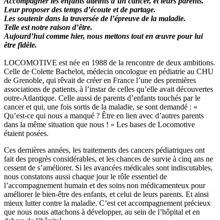
Accompagner les enfants atteints d’un cancer, et leurs parents.
Leur proposer des temps d’écoute et de partage.
Les soutenir dans la traversée de l’épreuve de la maladie.
Telle est notre raison d’être.
Aujourd’hui comme hier, nous mettons tout en œuvre pour lui
être fidèle.
LOCOMOTIVE est née en 1988 de la rencontre de deux ambitions.
Celle de Colette Bachelot, médecin oncologue en pédiatrie au CHU
de Grenoble, qui rêvait de créer en France l’une des premières
associations de patients, à l’instar de celles qu’elle avait découvertes
outre-Atlantique. Celle aussi de parents d’enfants touchés par le
cancer et qui, une fois sortis de la maladie, se sont demandé : «
Qu’est-ce qui nous a manqué ? Être en lien avec d’autres parents
dans la même situation que nous ! » Les bases de Locomotive
étaient posées.
Ces dernières années, les traitements des cancers pédiatriques ont
fait des progrès considérables, et les chances de survie à cinq ans ne
cessent de s’améliorer. Si les avancées médicales sont indiscutables,
nous constatons aussi chaque jour le rôle essentiel de
l’accompagnement humain et des soins non médicamenteux pour
améliorer le bien-être des enfants, et celui de leurs parents. Et ainsi
mieux lutter contre la maladie. C’est cet accompagnement précieux
que nous nous attachons à développer, au sein de l’hôpital et en