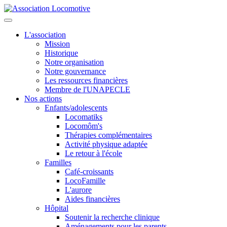
L'association
Mission
Historique
Notre organisation
Notre gouvernance
Les ressources financières
Membre de l'UNAPECLE
Nos actions
Enfants/adolescents
Locomatiks
Locomôm's
Thérapies complémentaires
Activité physique adaptée
Le retour à l'école
Familles
Café-croissants
LocoFamille
L'aurore
Aides financières
Hôpital
Soutenir la recherche clinique
Aménagements pour les parents