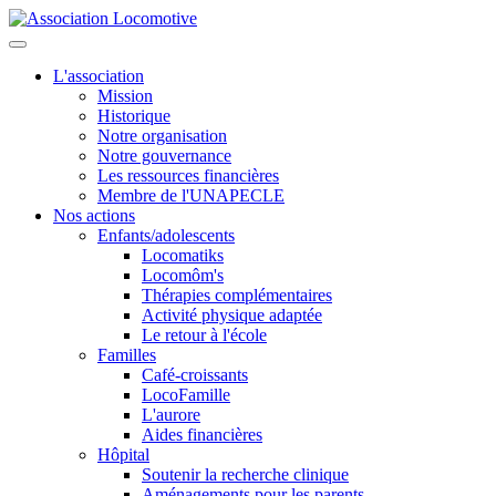
L'association
Mission
Historique
Notre organisation
Notre gouvernance
Les ressources financières
Membre de l'UNAPECLE
Nos actions
Enfants/adolescents
Locomatiks
Locomôm's
Thérapies complémentaires
Activité physique adaptée
Le retour à l'école
Familles
Café-croissants
LocoFamille
L'aurore
Aides financières
Hôpital
Soutenir la recherche clinique
Aménagements pour les parents