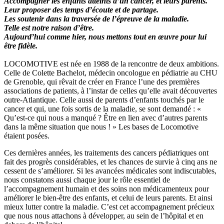
Accompagner les enfants atteints d’un cancer, et leurs parents.
Leur proposer des temps d’écoute et de partage.
Les soutenir dans la traversée de l’épreuve de la maladie.
Telle est notre raison d’être.
Aujourd’hui comme hier, nous mettons tout en œuvre pour lui
être fidèle.
LOCOMOTIVE est née en 1988 de la rencontre de deux ambitions.
Celle de Colette Bachelot, médecin oncologue en pédiatrie au CHU
de Grenoble, qui rêvait de créer en France l’une des premières
associations de patients, à l’instar de celles qu’elle avait découvertes
outre-Atlantique. Celle aussi de parents d’enfants touchés par le
cancer et qui, une fois sortis de la maladie, se sont demandé : «
Qu’est-ce qui nous a manqué ? Être en lien avec d’autres parents
dans la même situation que nous ! » Les bases de Locomotive
étaient posées.
Ces dernières années, les traitements des cancers pédiatriques ont
fait des progrès considérables, et les chances de survie à cinq ans ne
cessent de s’améliorer. Si les avancées médicales sont indiscutables,
nous constatons aussi chaque jour le rôle essentiel de
l’accompagnement humain et des soins non médicamenteux pour
améliorer le bien-être des enfants, et celui de leurs parents. Et ainsi
mieux lutter contre la maladie. C’est cet accompagnement précieux
que nous nous attachons à développer, au sein de l’hôpital et en