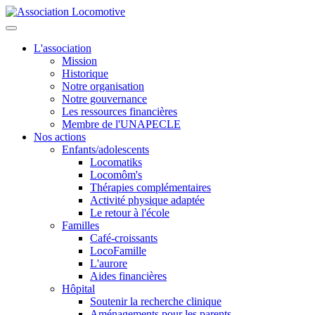
L'association
Mission
Historique
Notre organisation
Notre gouvernance
Les ressources financières
Membre de l'UNAPECLE
Nos actions
Enfants/adolescents
Locomatiks
Locomôm's
Thérapies complémentaires
Activité physique adaptée
Le retour à l'école
Familles
Café-croissants
LocoFamille
L'aurore
Aides financières
Hôpital
Soutenir la recherche clinique
Aménagements pour les parents