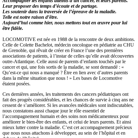
Accompagner les enfants atteints d’un cancer, et leurs parents.
Leur proposer des temps d’écoute et de partage.
Les soutenir dans la traversée de l’épreuve de la maladie.
Telle est notre raison d’être.
Aujourd’hui comme hier, nous mettons tout en œuvre pour lui
être fidèle.
LOCOMOTIVE est née en 1988 de la rencontre de deux ambitions.
Celle de Colette Bachelot, médecin oncologue en pédiatrie au CHU
de Grenoble, qui rêvait de créer en France l’une des premières
associations de patients, à l’instar de celles qu’elle avait découvertes
outre-Atlantique. Celle aussi de parents d’enfants touchés par le
cancer et qui, une fois sortis de la maladie, se sont demandé : «
Qu’est-ce qui nous a manqué ? Être en lien avec d’autres parents
dans la même situation que nous ! » Les bases de Locomotive
étaient posées.
Ces dernières années, les traitements des cancers pédiatriques ont
fait des progrès considérables, et les chances de survie à cinq ans ne
cessent de s’améliorer. Si les avancées médicales sont indiscutables,
nous constatons aussi chaque jour le rôle essentiel de
l’accompagnement humain et des soins non médicamenteux pour
améliorer le bien-être des enfants, et celui de leurs parents. Et ainsi
mieux lutter contre la maladie. C’est cet accompagnement précieux
que nous nous attachons à développer, au sein de l’hôpital et en