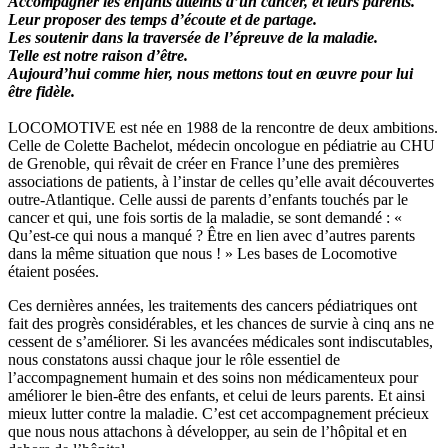
Accompagner les enfants atteints d’un cancer, et leurs parents.
Leur proposer des temps d’écoute et de partage.
Les soutenir dans la traversée de l’épreuve de la maladie.
Telle est notre raison d’être.
Aujourd’hui comme hier, nous mettons tout en œuvre pour lui
être fidèle.
LOCOMOTIVE est née en 1988 de la rencontre de deux ambitions.
Celle de Colette Bachelot, médecin oncologue en pédiatrie au CHU
de Grenoble, qui rêvait de créer en France l’une des premières
associations de patients, à l’instar de celles qu’elle avait découvertes
outre-Atlantique. Celle aussi de parents d’enfants touchés par le
cancer et qui, une fois sortis de la maladie, se sont demandé : «
Qu’est-ce qui nous a manqué ? Être en lien avec d’autres parents
dans la même situation que nous ! » Les bases de Locomotive
étaient posées.
Ces dernières années, les traitements des cancers pédiatriques ont
fait des progrès considérables, et les chances de survie à cinq ans ne
cessent de s’améliorer. Si les avancées médicales sont indiscutables,
nous constatons aussi chaque jour le rôle essentiel de
l’accompagnement humain et des soins non médicamenteux pour
améliorer le bien-être des enfants, et celui de leurs parents. Et ainsi
mieux lutter contre la maladie. C’est cet accompagnement précieux
que nous nous attachons à développer, au sein de l’hôpital et en