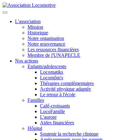
L'association
Mission
Historique
Notre organisation
Notre gouvernance
Les ressources financières
Membre de l'UNAPECLE
Nos actions
Enfants/adolescents
Locomatiks
Locomôm's
Thérapies complémentaires
Activité physique adaptée
Le retour à l'école
Familles
Café-croissants
LocoFamille
L'aurore
Aides financières
Hôpital
Soutenir la recherche clinique
Aménagements pour les parents