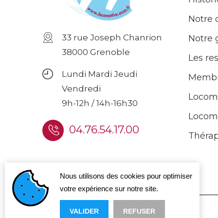
Notre 
33 rue Joseph Chanrion
Notre
38000 Grenoble
Les re
Lundi Mardi Jeudi
Membr
Vendredi
Locom
9h-12h / 14h-16h30
Locom
04.76.54.17.00
Thérap
Nous utilisons des cookies pour optimiser
votre expérience sur notre site.
VALIDER
REFUSER