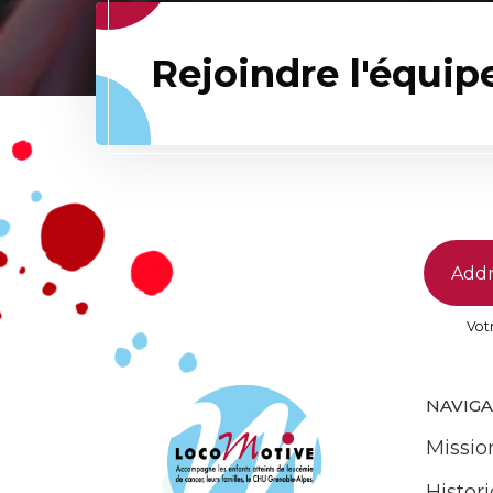
Rejoindre l'équip
Votr
NAVIG
Missio
Histor