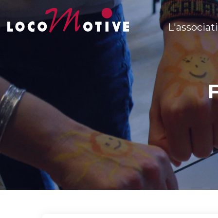
L'associat
F