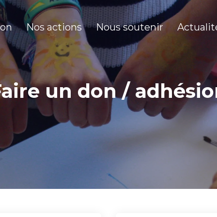
ion
Nos actions
Nous soutenir
Actualit
aire un don / adhési