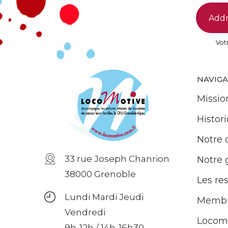
Votr
NAVIG
Missio
Histor
Notre 
33 rue Joseph Chanrion
Notre
38000 Grenoble
Les re
Lundi Mardi Jeudi
Membr
Vendredi
Locom
9h-12h / 14h-16h30