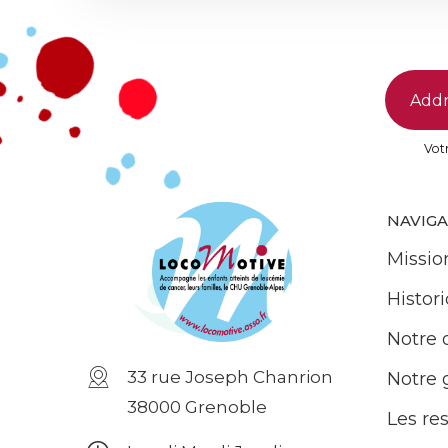
Votr
NAVIG
Missio
Histor
Notre 
33 rue Joseph Chanrion
Notre
38000 Grenoble
Les re