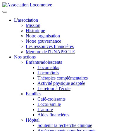
L'association
Mission
Historique
Notre organisation
Notre gouvernance
Les ressources financières
Membre de l'UNAPECLE
Nos actions
Enfants/adolescents
Locomatiks
Locomôm's
Thérapies complémentaires
Activité physique adaptée
Le retour à l'école
Familles
Café-croissants
LocoFamille
L'aurore
Aides financières
Hôpital
Soutenir la recherche clinique
Aménagements pour les parents