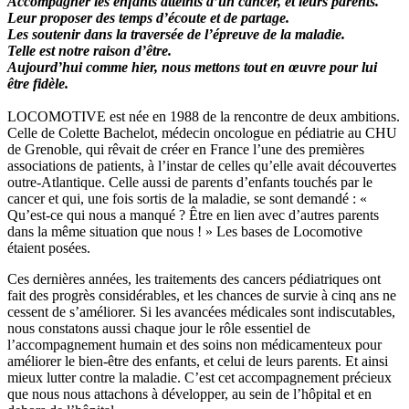
Accompagner les enfants atteints d’un cancer, et leurs parents.
Leur proposer des temps d’écoute et de partage.
Les soutenir dans la traversée de l’épreuve de la maladie.
Telle est notre raison d’être.
Aujourd’hui comme hier, nous mettons tout en œuvre pour lui
être fidèle.
LOCOMOTIVE est née en 1988 de la rencontre de deux ambitions.
Celle de Colette Bachelot, médecin oncologue en pédiatrie au CHU
de Grenoble, qui rêvait de créer en France l’une des premières
associations de patients, à l’instar de celles qu’elle avait découvertes
outre-Atlantique. Celle aussi de parents d’enfants touchés par le
cancer et qui, une fois sortis de la maladie, se sont demandé : «
Qu’est-ce qui nous a manqué ? Être en lien avec d’autres parents
dans la même situation que nous ! » Les bases de Locomotive
étaient posées.
Ces dernières années, les traitements des cancers pédiatriques ont
fait des progrès considérables, et les chances de survie à cinq ans ne
cessent de s’améliorer. Si les avancées médicales sont indiscutables,
nous constatons aussi chaque jour le rôle essentiel de
l’accompagnement humain et des soins non médicamenteux pour
améliorer le bien-être des enfants, et celui de leurs parents. Et ainsi
mieux lutter contre la maladie. C’est cet accompagnement précieux
que nous nous attachons à développer, au sein de l’hôpital et en