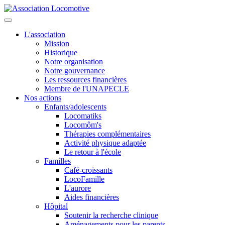
L'association
Mission
Historique
Notre organisation
Notre gouvernance
Les ressources financières
Membre de l'UNAPECLE
Nos actions
Enfants/adolescents
Locomatiks
Locomôm's
Thérapies complémentaires
Activité physique adaptée
Le retour à l'école
Familles
Café-croissants
LocoFamille
L'aurore
Aides financières
Hôpital
Soutenir la recherche clinique
Aménagements pour les parents