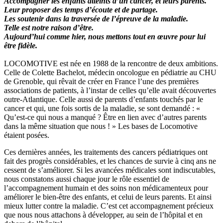
Accompagner les enfants atteints d’un cancer, et leurs parents.
Leur proposer des temps d’écoute et de partage.
Les soutenir dans la traversée de l’épreuve de la maladie.
Telle est notre raison d’être.
Aujourd’hui comme hier, nous mettons tout en œuvre pour lui
être fidèle.
LOCOMOTIVE est née en 1988 de la rencontre de deux ambitions.
Celle de Colette Bachelot, médecin oncologue en pédiatrie au CHU
de Grenoble, qui rêvait de créer en France l’une des premières
associations de patients, à l’instar de celles qu’elle avait découvertes
outre-Atlantique. Celle aussi de parents d’enfants touchés par le
cancer et qui, une fois sortis de la maladie, se sont demandé : «
Qu’est-ce qui nous a manqué ? Être en lien avec d’autres parents
dans la même situation que nous ! » Les bases de Locomotive
étaient posées.
Ces dernières années, les traitements des cancers pédiatriques ont
fait des progrès considérables, et les chances de survie à cinq ans ne
cessent de s’améliorer. Si les avancées médicales sont indiscutables,
nous constatons aussi chaque jour le rôle essentiel de
l’accompagnement humain et des soins non médicamenteux pour
améliorer le bien-être des enfants, et celui de leurs parents. Et ainsi
mieux lutter contre la maladie. C’est cet accompagnement précieux
que nous nous attachons à développer, au sein de l’hôpital et en